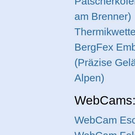
Patscherkofe
am Brenner)
Thermikwette
BergFex Emb
(Präzise Gel
Alpen)
WebCams
WebCam Esc