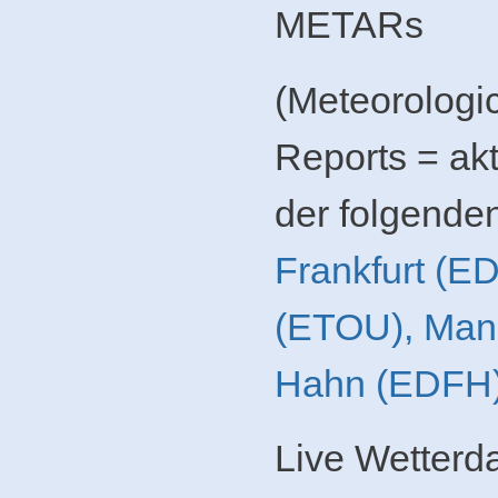
METARs
(Meteorologic
Reports = ak
der folgende
Frankfurt (E
(ETOU),
Man
Hahn (EDFH
Live Wetterd