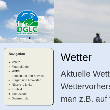
Di
Header Slideshow
z
In
dglc-
rhein-
main.
Wetter
Navigation
Verein
Fluggelände
Aktuelle Wet
Wetter
Fortbildung und Service
Fragen und Antworten
Wettervorhe
Nützliche Links
Kontakt
Impressum
man z.B. auf 
Datenschutz